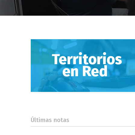
Territorios
en Red
Últimas notas